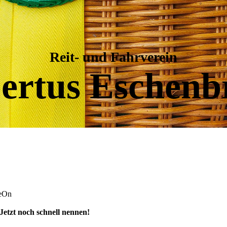
Reit- und Fahrverein
ertus Eschenb
NeOn
Jetzt noch schnell nennen!